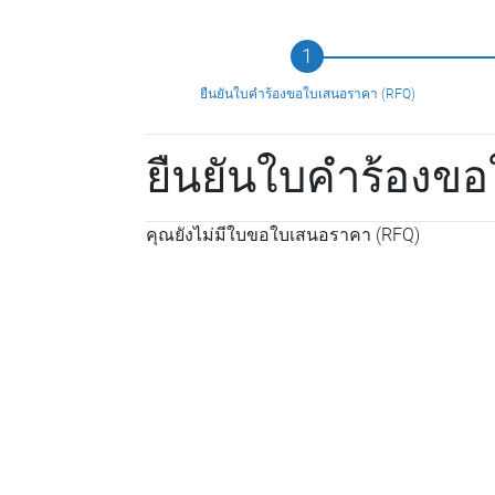
ยืนยันใบคำร้องขอใบเสนอราคา (RFQ)
ยืนยันใบคำร้องข
คุณยังไม่มีใบขอใบเสนอราคา (RFQ)