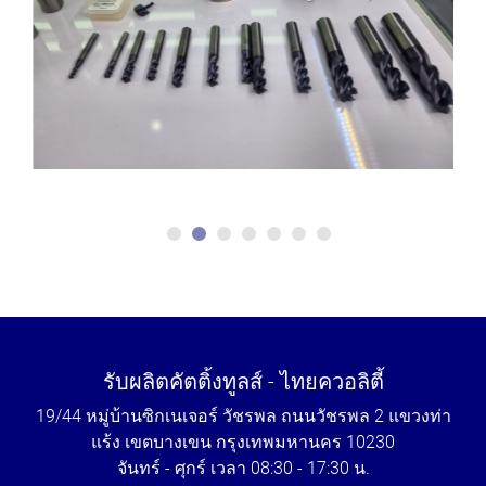
รับผลิตคัตติ้งทูลส์ - ไทยควอลิตี้
19/44 หมู่บ้านซิกเนเจอร์ วัชรพล ถนนวัชรพล 2 แขวงท่า
แร้ง เขตบางเขน กรุงเทพมหานคร 10230
จันทร์ - ศุกร์ เวลา 08:30 - 17:30 น.