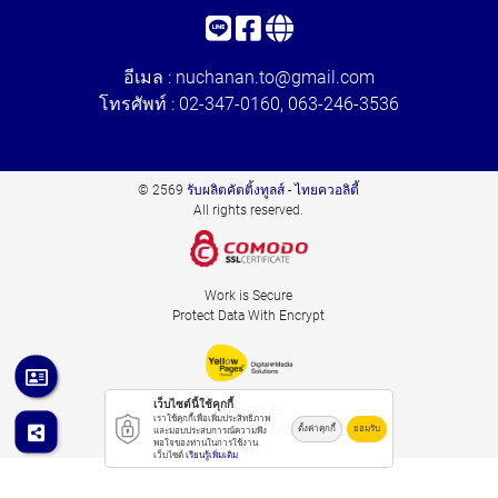
อีเมล :
nuchanan.to@gmail.com
โทรศัพท์ :
02-347-0160
,
063-246-3536
© 2569
รับผลิตคัตติ้งทูลส์ - ไทยควอลิตี้
All rights reserved.
Work is Secure
Protect Data With Encrypt
เว็บไซต์นี้ใช้คุกกี้
Powered By
เราใช้คุกกี้เพื่อเพิ่มประสิทธิภาพ
Thailand YellowPages
ตั้งค่าคุกกี้
ยอมรับ
และมอบประสบการณ์ความพึง
พอใจของท่านในการใช้งาน
เว็บไซต์
เรียนรู้เพิ่มเติม