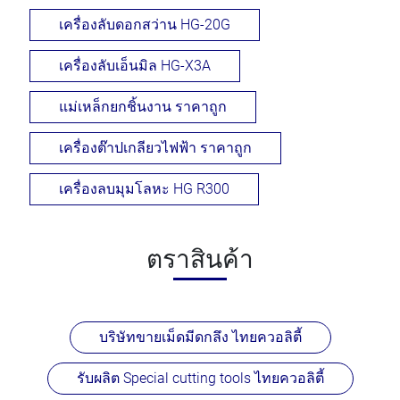
เครื่องลับดอกสว่าน HG-20G
เครื่องลับเอ็นมิล HG-X3A
แม่เหล็กยกชิ้นงาน ราคาถูก
เครื่องต๊าปเกลียวไฟฟ้า ราคาถูก
เครื่องลบมุมโลหะ HG R300
ตราสินค้า
บริษัทขายเม็ดมีดกลึง ไทยควอลิตี้
รับผลิต Special cutting tools ไทยควอลิตี้