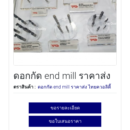
ดอกกัด end mill ราคาส่ง
ตราสินค้า :
ดอกกัด end mill ราคาส่ง ไทยควอลิตี้
ขอรายละเอียด
ขอใบเสนอราคา