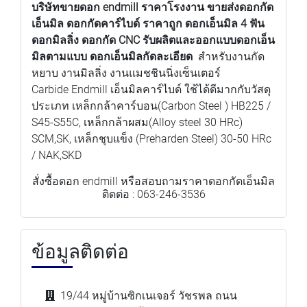
บริษัทขายดอก endmill ราคาโรงงาน ขายส่งดอกกัด
เอ็นมิล ดอกกัดคาร์ไบด์ ราคาถูก ดอกเอ็นมิล 4 ฟัน
ดอกมิลลิ่ง ดอกกัด CNC รับผลิตและออกแบบดอกเอ็น
มิลตามแบบ ดอกเอ็นมิลกัดละเอียด
สำหรับงานกัด
หยาบ งานมิลลิ่ง งานแมชชินนิ่งเซ็นเตอร์
Carbide Endmill เอ็นมิลคาร์ไบด์ ใช้ได้ดีมากกับวัสดุ
ประเภท เหล็กกล้าคาร์บอน(Carbon Steel ) HB225 /
S45-S55C, เหล็กกล้าผสม(Alloy steel 30 HRc)
SCM,SK, เหล็กชุบแข็ง (Preharden Steel) 30-50 HRc
/ NAK,SKD
สั่งซื้อดอก endmill หรือสอบถามราคาดอกกัดเอ็นมิล
ติดต่อ : 063-246-3536
ข้อมูลติดต่อ
19/44 หมู่บ้านซิกเนเจอร์ วัชรพล ถนน