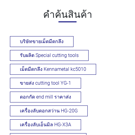
คำค้นสินค้า
บริษัทขายเม็ดมีดกลึง
รับผลิต Special cutting tools
เม็ดมีดกลึง Kennametal kc5010
ขายส่ง cutting tool YG-1
ดอกกัด end mill ราคาส่ง
เครื่องลับดอกสว่าน HG-20G
เครื่องลับเอ็นมิล HG-X3A