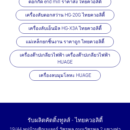
ดอกกัด end mill ราคาส่ง ไทยควอลิตี้
เครื่องลับดอกสว่าน HG-20G ไทยควอลิตี้
เครื่องลับเอ็นมิล HG-X3A ไทยควอลิตี้
แม่เหล็กยกชิ้นงาน ราคาถูก ไทยควอลิตี้
เครื่องต๊าปเกลียวไฟฟ้า เครื่องต๊าปเกลียวไฟฟ้า
HUAGE
เครื่องลบมุมโลหะ HUAGE
รับผลิตคัตติ้งทูลส์ - ไทยควอลิตี้
19/44 หมู่บ้านซิกเนเจอร์ วัชรพล ถนนวัชรพล 2 แขวงท่า