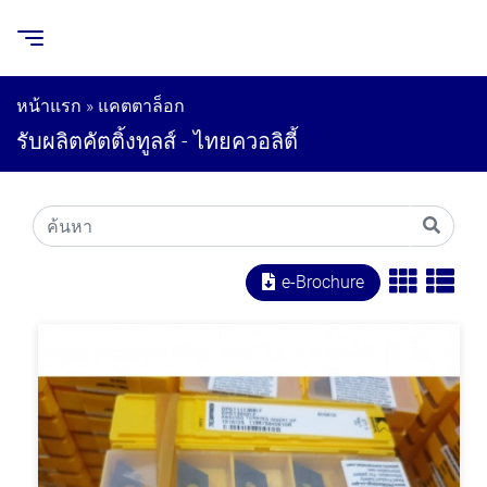
หน้าแรก
»
แคตตาล็อก
รับผลิตคัตติ้งทูลส์ - ไทยควอลิตี้
e-Brochure